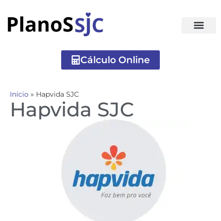
Cálculo Online
Início
»
Hapvida SJC
Hapvida SJC